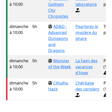
à 10:00
Gotham
laboratoire
publ
City
Chronicles
dimanche
5h
AD&D -
Pearlgrey le
Tou
à 10:00
Advanced
mystère du
publ
Dungeons
phare
and
Dragons
dimanche
5h
Monster
La Faim des
Publ
à 10:00
of the Week
vacances
(16 
d'hiver
dimanche
5h
Cthulhu
L’héritage
Publ
à 10:00
Hack
des cerisiers
(16 